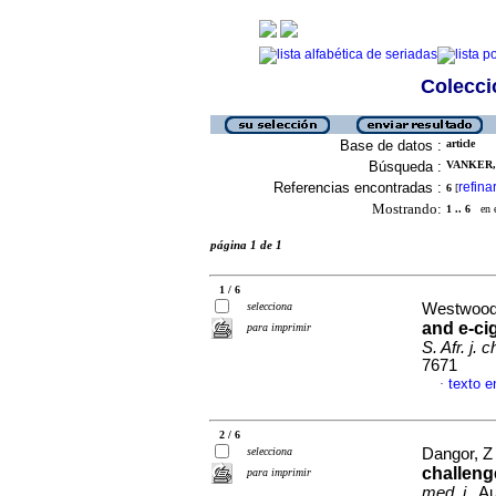
Colecció
Base de datos :
article
Búsqueda :
VANKER, 
Referencias encontradas :
refina
6
[
Mostrando:
1 .. 6
en el
página 1 de 1
1 / 6
selecciona
Westwood,
and e-cig
para imprimir
S. Afr. j. c
7671
texto e
·
2 / 6
selecciona
Dangor, Z 
challeng
para imprimir
med. j.
, A