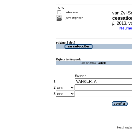
6 / 6
selecciona
van Zyl-Sm
cessation
para imprimir
j.
, 2013, 
resume
·
página 1 de 1
Refinar la búsqueda
Base de datos :
article
Buscar
1
2
3
Search engin