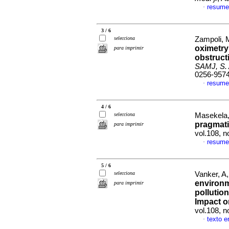
resume
·
3 / 6
selecciona
Zampoli, 
oximetry
para imprimir
obstruct
SAMJ, S. A
0256-957
resume
·
4 / 6
selecciona
Masekela,
pragmat
para imprimir
vol.108, 
resume
·
5 / 6
selecciona
Vanker, A,
environm
para imprimir
pollutio
Impact o
vol.108, 
texto e
·