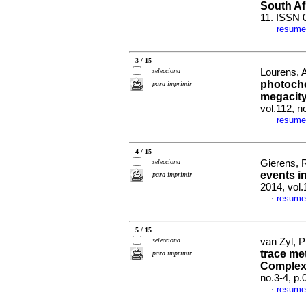
South Af
11. ISSN 
resume
·
3 / 15
selecciona
Lourens, A
photoche
para imprimir
megacity
vol.112, n
resume
·
4 / 15
selecciona
Gierens, R
events i
para imprimir
2014, vol.
resume
·
5 / 15
selecciona
van Zyl, P
trace me
para imprimir
Complex,
no.3-4, p
resume
·