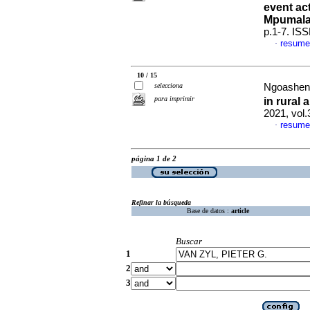
event act
Mpumala
p.1-7. IS
resume
·
10 / 15
selecciona
Ngoasheng
para imprimir
in rural
2021, vol
resume
·
página 1 de 2
Refinar la búsqueda
Base de datos :
article
Buscar
1
2
3