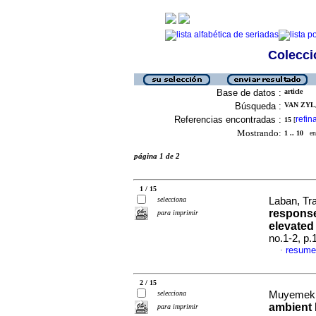
Colecció
Base de datos :
article
Búsqueda :
VAN ZYL,
Referencias encontradas :
refin
15
[
Mostrando:
1 .. 10
en 
página 1 de 2
1 / 15
selecciona
Laban, Tra
response
para imprimir
elevated
no.1-2, p
resume
·
2 / 15
selecciona
Muyemeki,
ambient
para imprimir