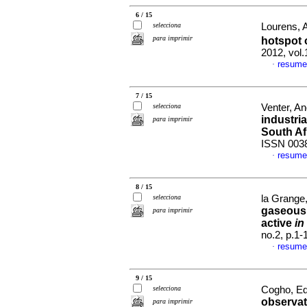
6 / 15
selecciona
Lourens, A
para imprimir
hotspot 
2012, vol
resume
·
7 / 15
selecciona
Venter, An
industri
para imprimir
South Af
ISSN 003
resume
·
8 / 15
selecciona
la Grange,
gaseous 
para imprimir
active
in
no.2, p.1
resume
·
9 / 15
selecciona
Cogho, Ed
observat
para imprimir