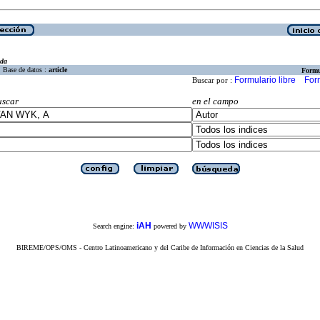
eda
Base de datos :
article
Formu
Formulario libre
For
Buscar por :
uscar
en el campo
iAH
WWWISIS
Search engine:
powered by
BIREME/OPS/OMS - Centro Latinoamericano y del Caribe de Información en Ciencias de la Salud