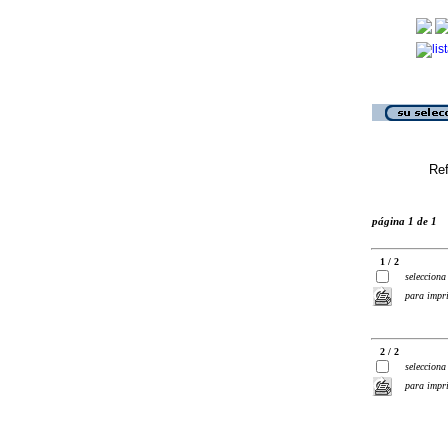
Ref
página 1 de 1
1 / 2
selecciona
para impr
2 / 2
selecciona
para impr