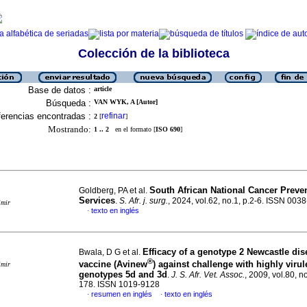
Colección de la biblioteca
Base de datos :
article
Búsqueda :
VAN WYK, A [Autor]
erencias encontradas :
refinar
2
[
]
Mostrando:
1 .. 2
en el formato [
ISO 690
]
South African National Cancer Preve
Goldberg, PA et al.
Services
.
S. Afr. j. surg.
, 2024, vol.62, no.1, p.2-6. ISSN 003
imir
texto en inglés
·
Efficacy of a genotype 2 Newcastle dis
Bwala, D G et al.
®
vaccine (Avinew
) against challenge with highly virul
imir
genotypes 5d and 3d
.
J. S. Afr. Vet. Assoc.
, 2009, vol.80, n
178. ISSN 1019-9128
resumen en inglés
texto en inglés
·
·