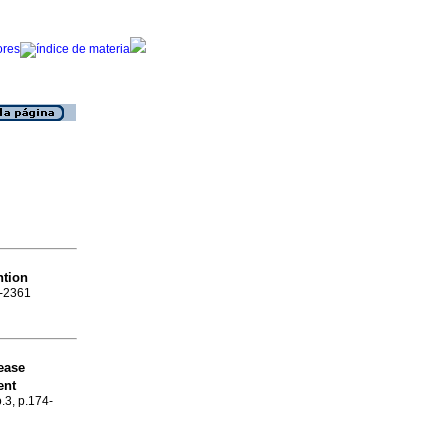
ntion
8-2361
ease
ent
o.3, p.174-