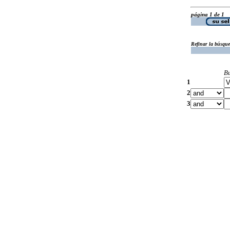
página 1 de 1
Refinar la búsqu
B
1
2
3