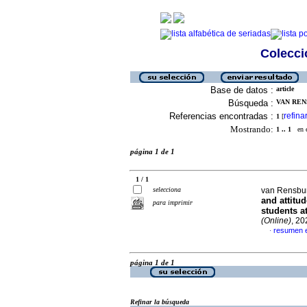
Colecció
Base de datos :
article
Búsqueda :
VAN REN
Referencias encontradas :
refina
1
[
Mostrando:
1 .. 1
en el
página 1 de 1
1 / 1
selecciona
van Rensbur
and attitu
para imprimir
students at
(Online)
, 20
resumen e
·
página 1 de 1
Refinar la búsqueda