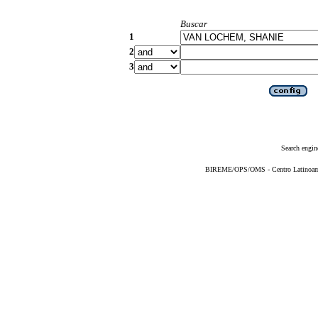
Buscar
1
2
3
Search engin
BIREME/OPS/OMS - Centro Latinoameri