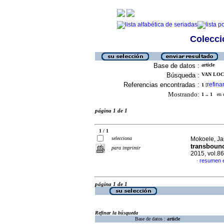
Colecció
Base de datos :
article
Búsqueda :
VAN LOC
Referencias encontradas :
refina
1
[
Mostrando:
1 .. 1
en el
página 1 de 1
1 / 1
selecciona
Mokoele, Jap
transbound
para imprimir
2015, vol.86
resumen e
·
página 1 de 1
Refinar la búsqueda
Base de datos :
article