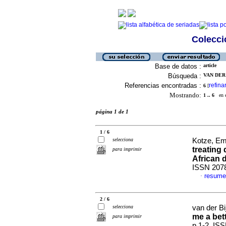
Colecció
Base de datos :
article
Búsqueda :
VAN DER 
Referencias encontradas :
refina
6
[
Mostrando:
1 .. 6
en el
página 1 de 1
1 / 6
selecciona
Kotze, Emi
treating
para imprimir
African d
ISSN 207
resume
·
2 / 6
selecciona
van der Bi
me a bet
para imprimir
p.1-2. IS