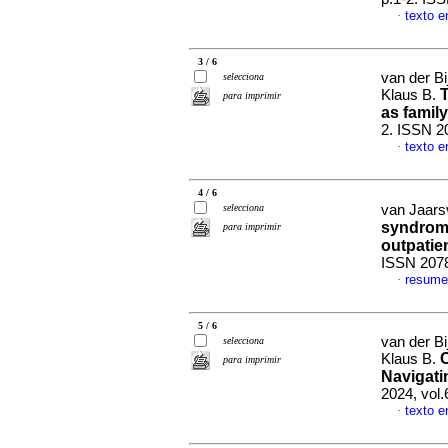
texto e
·
3 / 6
van der Bi
selecciona
T
Klaus B.
para imprimir
as famil
2. ISSN 2
texto e
·
4 / 6
selecciona
van Jaarsv
syndrome
para imprimir
outpatie
ISSN 207
resume
·
5 / 6
van der Bi
selecciona
C
Klaus B.
para imprimir
Navigati
2024, vol.
texto e
·