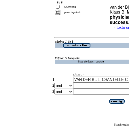
6 / 6
van der Bi
selecciona
M
Klaus B.
para imprimir
physicia
success
texto e
·
página 1 de 1
Refinar la búsqueda
Base de datos :
article
Buscar
1
2
3
Search engin