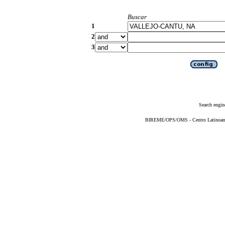
Buscar
1
2
3
Search engin
BIREME/OPS/OMS - Centro Latinoameri