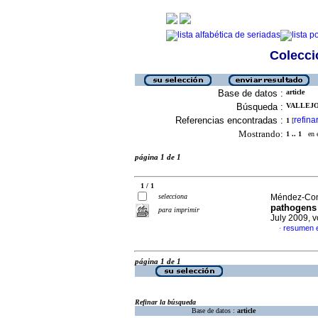
Colecció
Base de datos :
article
Búsqueda :
VALLEJO-
Referencias encontradas :
refina
1
[
Mostrando:
1 .. 1
en el
página 1 de 1
1 / 1
selecciona
Méndez-Cont
pathogens 
para imprimir
July 2009, 
resumen e
·
página 1 de 1
Refinar la búsqueda
Base de datos :
article