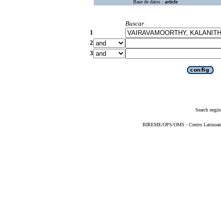
Base de datos :
article
Buscar
1
2
3
Search engin
BIREME/OPS/OMS - Centro Latinoameri