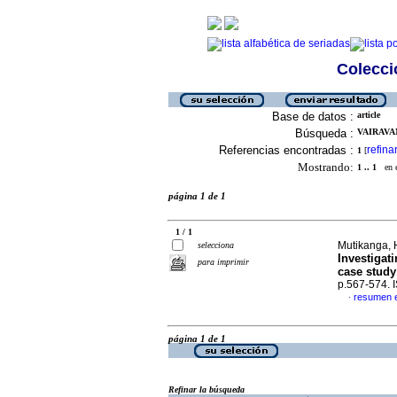
Colecció
Base de datos :
article
Búsqueda :
VAIRAVA
Referencias encontradas :
refina
1
[
Mostrando:
1 .. 1
en el
página 1 de 1
1 / 1
Mutikanga, 
selecciona
Investigat
para imprimir
case stud
p.567-574.
resumen e
·
página 1 de 1
Refinar la búsqueda