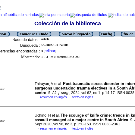
Colección de la biblioteca
Base de datos :
article
Búsqueda :
UCHINO, H [Autor]
erencias encontradas :
refinar
3
[
]
Mostrando:
1 .. 3
en el formato [
ISO 690
]
Post-traumatic stress disorder in inter
Thirayan, V et al.
surgeons undertaking trauma electives in a South Af
imir
centre
.
S. Afr. j. surg.
, 2024, vol.62, no.1, p.14-17. ISSN 003
resumen en inglés
texto en inglés
·
·
The scourge of knife crime: trends in kn
Uchino, H et al.
assault managed at a major centre in South Africa
.
S. 
imir
Sept 2020, vol.58, no.3, p.150-153. ISSN 0038-2361
resumen en inglés
texto en inglés
·
·