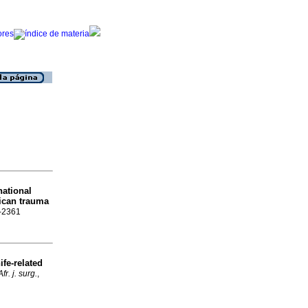
national
rican trauma
8-2361
ife-related
Afr. j. surg.
,