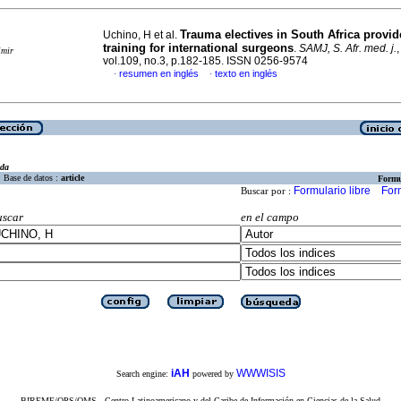
Trauma electives in South Africa provid
Uchino, H et al.
training for international surgeons
.
SAMJ, S. Afr. med. j.
imir
vol.109, no.3, p.182-185. ISSN 0256-9574
resumen en inglés
texto en inglés
·
·
eda
Base de datos :
article
Formu
Formulario libre
For
Buscar por :
uscar
en el campo
iAH
WWWISIS
Search engine:
powered by
BIREME/OPS/OMS - Centro Latinoamericano y del Caribe de Información en Ciencias de la Salud