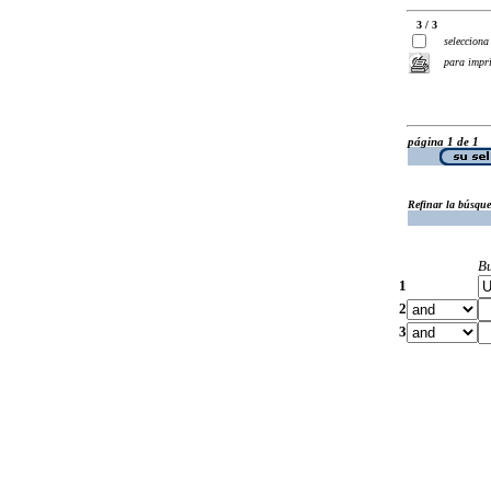
3 / 3
selecciona
para impr
página 1 de 1
Refinar la búsqu
B
1
2
3