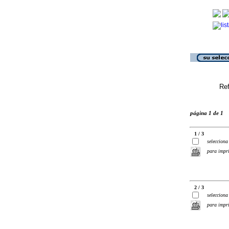
Ref
página 1 de 1
1 / 3
selecciona
para impr
2 / 3
selecciona
para impr