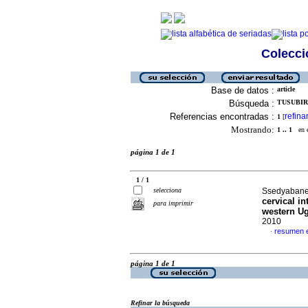
Colecció
Base de datos :
article
Búsqueda :
TUSUBIRA
Referencias encontradas :
refina
1
[
Mostrando:
1 .. 1
en el
página 1 de 1
1 / 1
selecciona
Ssedyabane,
cervical in
para imprimir
western U
2010
resumen e
·
página 1 de 1
Refinar la búsqueda