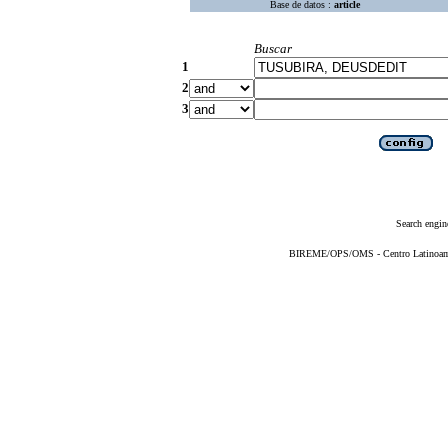
Base de datos :
article
Buscar
1
2
3
Search engin
BIREME/OPS/OMS - Centro Latinoameri