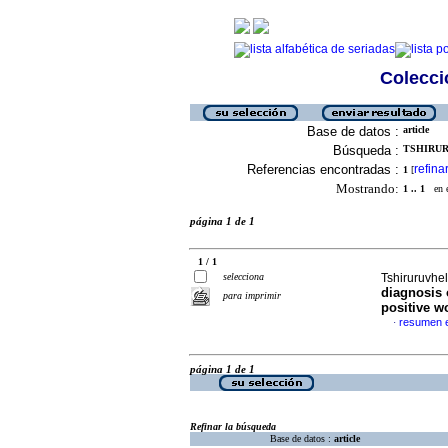
Colecció
Base de datos :
article
Búsqueda :
TSHIRUR
Referencias encontradas :
refina
1
[
Mostrando:
1 .. 1
en el
página 1 de 1
1 / 1
selecciona
Tshiruruvhel
diagnosis 
para imprimir
positive 
resumen e
·
página 1 de 1
Refinar la búsqueda
Base de datos :
article