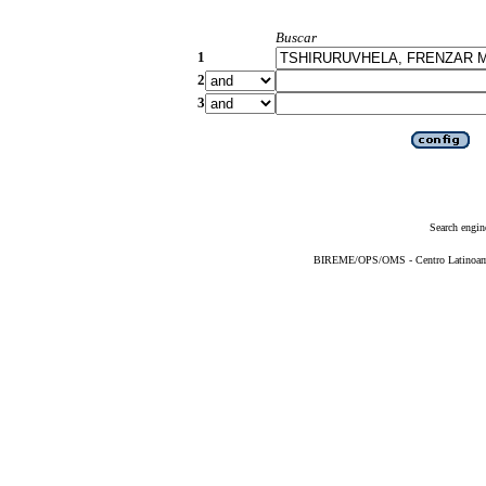
Buscar
1
2
3
Search engin
BIREME/OPS/OMS - Centro Latinoameri