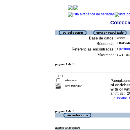
Colecció
Base de datos :
article
Búsqueda :
TRAIYAKU
Referencias encontradas :
refina
1
[
Mostrando:
1 .. 1
en el
página 1 de 1
1 / 1
selecciona
Paengkoum, 
of enriche
para imprimir
with or wi
anim. sci.
, 
resumen e
·
página 1 de 1
Refinar la búsqueda