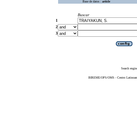
Base de datos :
article
Buscar
1
2
3
Search engin
BIREME/OPS/OMS - Centro Latinoameri