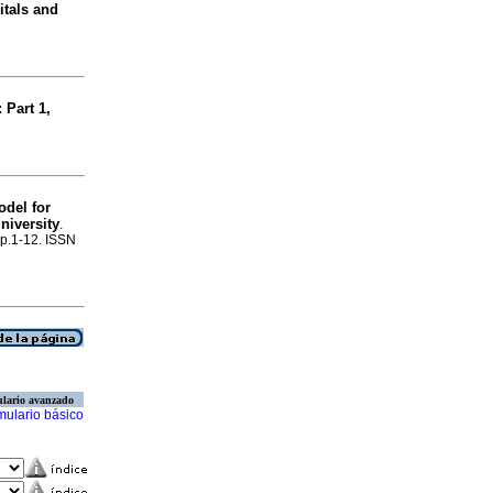
itals and
 Part 1,
odel for
niversity
.
, p.1-12. ISSN
lario avanzado
mulario básico