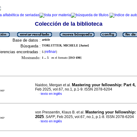
Colección de la biblioteca
Base de datos :
article
Búsqueda :
TORLUTTER, MICHELE [Autor]
erencias encontradas :
refinar
5
[
]
Mostrando:
1 .. 5
en el formato [
ISO 690
]
Mastering your fellowship: Part 4,
Naidoo, Mergan et al.
Feb 2025, vol.67, no.1, p.1-9. ISSN 2078-6204
imir
texto en inglés
·
Mastering your fellowship: 
von Pressentin, Klaus B. et al.
2025
.
SAFP
, Feb 2025, vol.67, no.1, p.1-8. ISSN 2078-6204
imir
texto en inglés
·