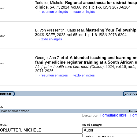
Regional anaesthesia for district hosp
Torlutter, Michele.
clinics
.
SAFP
, 2024, vol.66, no.1, p.1-6. ISSN 2078-6204
imir
resumen en inglés
texto en inglés
·
·
Mastering Your Fellowship:
B. Von Pressentin, Klaus et al.
2023
.
SAFP
, 2023, vol.65, no.1, p.1-8. ISSN 2078-6204
imir
texto en inglés
·
A blended teaching and learning m
George, Ann Z. et al.
family-medicine registrar training at a South African u
imir
Afr. j. prim. health care fam. med. (Online)
, 2024, vol.16, no.1
2071-2936
resumen en inglés
texto en inglés
·
·
eda
Base de datos :
article
Formu
Formulario libre
For
Buscar por :
uscar
en el campo