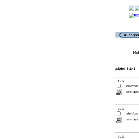
Ref
página 1 de 1
1 / 5
selecciona
para impr
2 / 5
selecciona
para impr
3 / 5