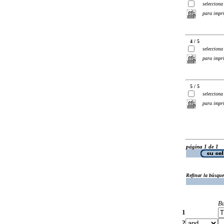
selecciona
para impr
4 / 5
selecciona
para impr
5 / 5
selecciona
para impr
página 1 de 1
Refinar la búsqu
B
1
2