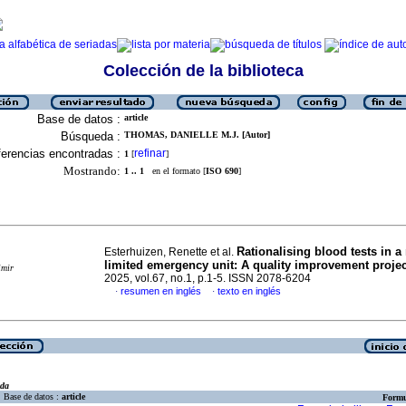
Colección de la biblioteca
Base de datos :
article
Búsqueda :
THOMAS, DANIELLE M.J. [Autor]
erencias encontradas :
refinar
1
[
]
Mostrando:
1 .. 1
en el formato [
ISO 690
]
Rationalising blood tests in a
Esterhuizen, Renette et al.
limited emergency unit: A quality improvement projec
imir
2025, vol.67, no.1, p.1-5. ISSN 2078-6204
resumen en inglés
texto en inglés
·
·
eda
Base de datos :
article
Formu