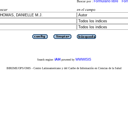
Formulario libre
For
Buscar por :
uscar
en el campo
iAH
WWWISIS
Search engine:
powered by
BIREME/OPS/OMS - Centro Latinoamericano y del Caribe de Información en Ciencias de la Salud