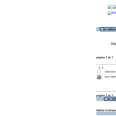
Ref
página 1 de 1
1 / 1
selecciona
para impr
página 1 de 1
Refinar la búsqu