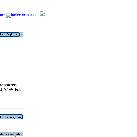
 resource-
t
.
SAFP
, Feb
lario avanzado