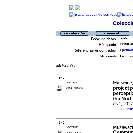
Colecció
Base de datos :
article
Búsqueda :
TERBLANC
Referencias encontradas :
refina
2
[
Mostrando:
1 .. 2
en el
página 1 de 1
1 / 2
selecciona
Matiwane,
project p
para imprimir
perceptio
the Nort
Ext.
, 2017
resume
·
2 / 2
Muzawazi,
selecciona
Communit
para imprimir