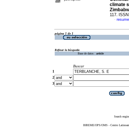
climate s
Zimbab
117. ISSN
resume
·
página 1 de 1
Refinar la búsqueda
Base de datos :
article
Buscar
1
2
3
Search engin
BIREME/OPS/OMS - Centro Latinoameri