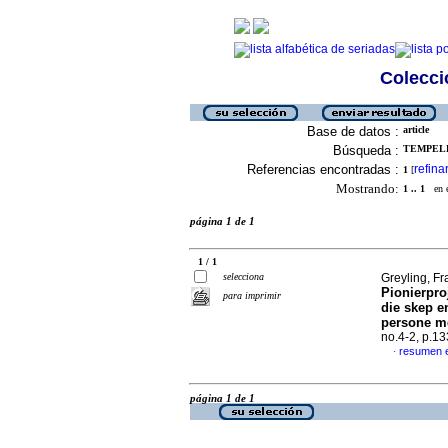
Colecció
Base de datos :
article
Búsqueda :
TEMPELH
Referencias encontradas :
refina
1
[
Mostrando:
1 .. 1
en el
página 1 de 1
1 / 1
selecciona
Greyling, Fr
Pionierpro
para imprimir
die skep e
persone m
no.4-2, p.1
resumen 
·
página 1 de 1