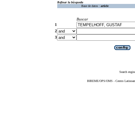
Refinar la búsqueda
Base de datos :
article
Buscar
1
2
3
Search engin
BIREME/OPS/OMS - Centro Latinoameri