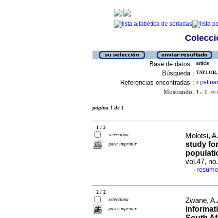
Colecció
Base de datos :
article
Búsqueda :
TAYLOR, J
Referencias encontradas :
refina
2
[
Mostrando:
1 .. 2
en el
página 1 de 1
1 / 2
selecciona
Molotsi, A
study fo
para imprimir
populati
vol.47, n
resume
·
2 / 2
selecciona
Zwane, A.A
informat
para imprimir
South Af