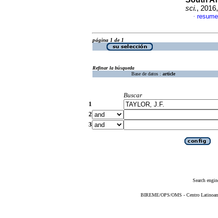
sci.
, 2016
resume
·
página 1 de 1
Refinar la búsqueda
Base de datos :
article
Buscar
1
2
3
Search engin
BIREME/OPS/OMS - Centro Latinoameri