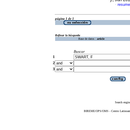
resume
·
página 1 de 1
Refinar la búsqueda
Base de datos :
article
Buscar
1
2
3
Search engin
BIREME/OPS/OMS - Centro Latinoameri