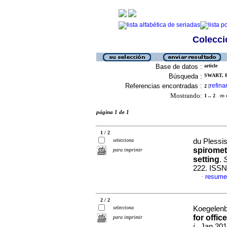
Colecció
Base de datos :
article
Búsqueda :
SWART, F
Referencias encontradas :
refina
2
[
Mostrando:
1 .. 2
en el
página 1 de 1
1 / 2
selecciona
du Plessis
spiromet
para imprimir
setting
.
S
222. ISSN
resume
·
2 / 2
selecciona
Koegelenb
for offic
para imprimir
j.
, Jan 201