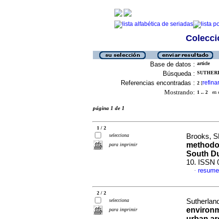
Colecció
Base de datos :
article
Búsqueda :
SUTHERL
Referencias encontradas :
refina
2
[
Mostrando:
1 .. 2
en el
página 1 de 1
1 / 2
selecciona
Brooks, Sh
methodol
para imprimir
South D
10. ISSN 
resume
·
2 / 2
selecciona
Sutherland
environme
para imprimir
urban ar