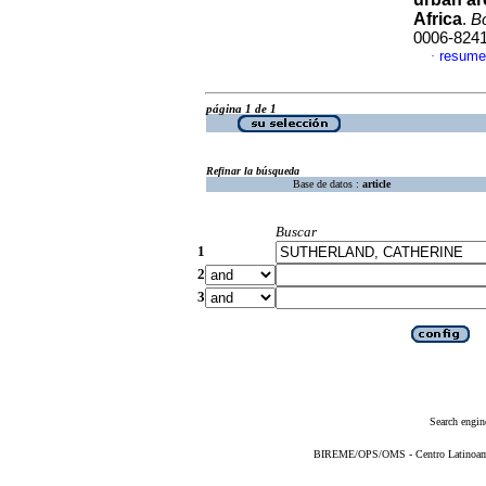
Africa
.
Bo
0006-824
resume
·
página 1 de 1
Refinar la búsqueda
Base de datos :
article
Buscar
1
2
3
Search engin
BIREME/OPS/OMS - Centro Latinoameri