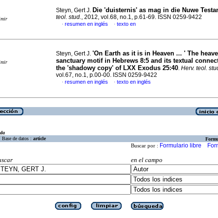
Die 'duisternis' as mag in die Nuwe Test
Steyn, Gert J.
teol. stud.
, 2012, vol.68, no.1, p.61-69. ISSN 0259-9422
imir
resumen en inglés
texto en
·
·
'
On Earth as it is in Heaven ...
'
The heave
Steyn, Gert J.
sanctuary motif in Hebrews 8:5 and its textual connec
imir
the
'
shadowy copy
'
of LXX Exodus 25:40
.
Herv. teol. stu
vol.67, no.1, p.00-00. ISSN 0259-9422
resumen en inglés
texto en inglés
·
·
eda
Base de datos :
article
Formu
Formulario libre
For
Buscar por :
uscar
en el campo