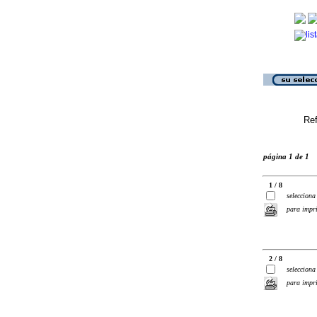
Ref
página 1 de 1
1 / 8
selecciona
para impr
2 / 8
selecciona
para impr