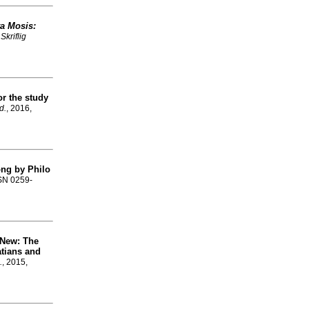
ta Mosis:
 Skriflig
or the study
d.
, 2016,
tong by Philo
SSN 0259-
e New: The
atians and
.
, 2015,