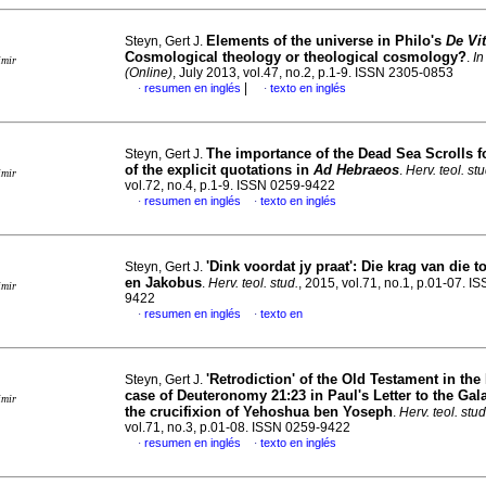
Elements of the universe in Philo's
De Vi
Steyn, Gert J.
Cosmological theology or theological cosmology?
.
In
imir
(Online)
, July 2013, vol.47, no.2, p.1-9. ISSN 2305-0853
|
resumen en inglés
texto en inglés
·
·
The importance of the Dead Sea Scrolls f
Steyn, Gert J.
of the explicit quotations in
Ad Hebraeos
.
Herv. teol. stu
imir
vol.72, no.4, p.1-9. ISSN 0259-9422
resumen en inglés
texto en inglés
·
·
'Dink voordat jy praat': Die krag van die 
Steyn, Gert J.
en Jakobus
.
Herv. teol. stud.
, 2015, vol.71, no.1, p.01-07. I
imir
9422
resumen en inglés
texto en
·
·
'Retrodiction' of the Old Testament in th
Steyn, Gert J.
case of Deuteronomy 21:23 in Paul's Letter to the Gal
imir
the crucifixion of Yehoshua ben Yoseph
.
Herv. teol. stud
vol.71, no.3, p.01-08. ISSN 0259-9422
resumen en inglés
texto en inglés
·
·