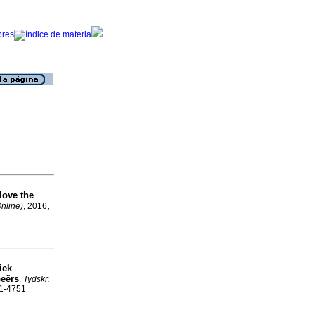
ove the
nline)
, 2016,
iek
beërs
.
Tydskr.
41-4751