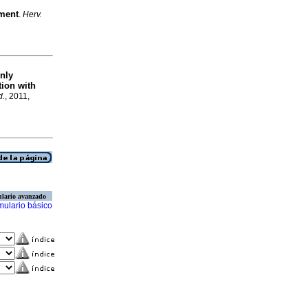
ament
.
Herv.
nly
tion with
d.
, 2011,
lario avanzado
mulario básico