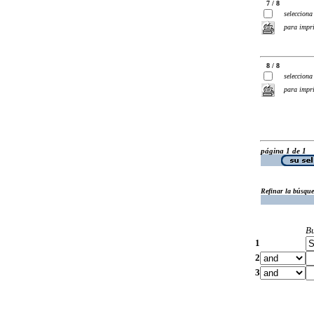
7 / 8
selecciona
para impr
8 / 8
selecciona
para impr
página 1 de 1
Refinar la búsqu
B
1
2
3