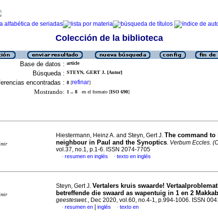
Colección de la biblioteca
Base de datos :
article
Búsqueda :
STEYN, GERT J. [Autor]
erencias encontradas :
refinar
8
[
]
Mostrando:
1 .. 8
en el formato [
ISO 690
]
The command to l
Hiestermann, Heinz A. and Steyn, Gert J.
neighbour in Paul and the Synoptics
.
Verbum Eccles. (O
imir
vol.37, no.1, p.1-6. ISSN 2074-7705
resumen en inglés
texto en inglés
·
·
Vertalers kruis swaarde! Vertaalproblemat
Steyn, Gert J.
betreffende die swaard as wapentuig in 1 en 2 Makka
imir
geesteswet.
, Dec 2020, vol.60, no.4-1, p.994-1006. ISSN 00
|
resumen en
inglés
texto en
·
·