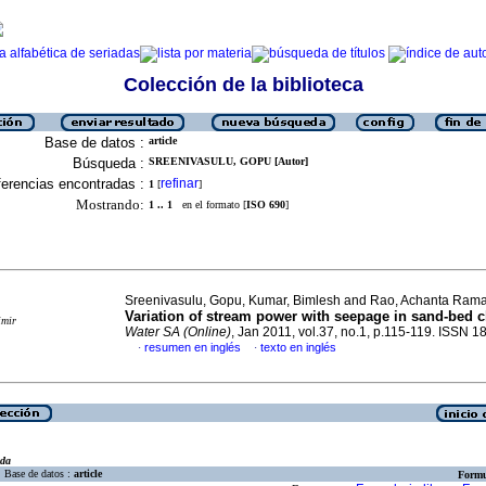
Colección de la biblioteca
Base de datos :
article
Búsqueda :
SREENIVASULU, GOPU [Autor]
erencias encontradas :
refinar
1
[
]
Mostrando:
1 .. 1
en el formato [
ISO 690
]
Sreenivasulu, Gopu, Kumar, Bimlesh and Rao, Achanta Ram
Variation of stream power with seepage in sand-bed 
imir
Water SA (Online)
, Jan 2011, vol.37, no.1, p.115-119. ISSN 
resumen en inglés
texto en inglés
·
·
eda
Base de datos :
article
Formu