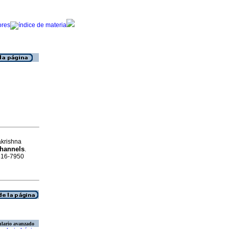
akrishna
channels
.
1816-7950
lario avanzado