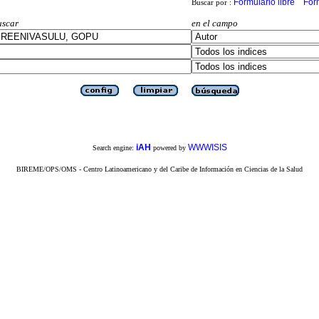
Formulario libre
For
Buscar por :
uscar
en el campo
iAH
WWWISIS
Search engine:
powered by
BIREME/OPS/OMS - Centro Latinoamericano y del Caribe de Información en Ciencias de la Salud