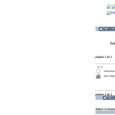
Ref
página 1 de 1
1 / 1
selecciona
para impr
página 1 de 1
Refinar la búsqu