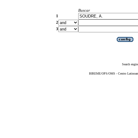
Buscar
1
2
3
Search engin
BIREME/OPS/OMS - Centro Latinoameri