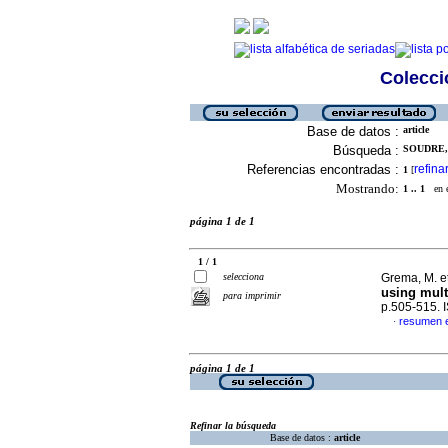
Colecció
Base de datos :
article
Búsqueda :
SOUDRE, 
Referencias encontradas :
refina
1
[
Mostrando:
1 .. 1
en el
página 1 de 1
1 / 1
selecciona
Grema, M. et
using mult
para imprimir
p.505-515.
resumen e
·
página 1 de 1
Refinar la búsqueda
Base de datos :
article