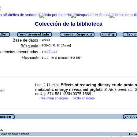
Colección de la biblioteca
Base de datos :
article
Búsqueda :
SONG, M. H. [Autor]
erencias encontradas :
refinar
1
[
]
Mostrando:
1 .. 1
en el formato [
ISO 690
]
Effects of reducing dietary crude protei
Lee, J. H. et al.
metabolic energy in weaned piglets
.
S. Afr. j. anim. sci.
, 
imir
no.4, p.574-581. ISSN 0375-1589
resumen en inglés
texto en inglés
·
·
eda
Base de datos :
article
Formu