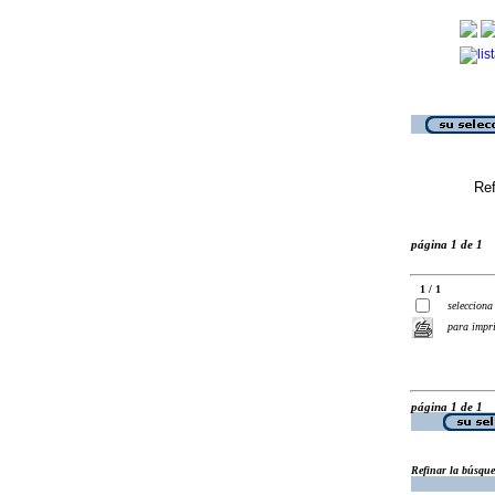
Ref
página 1 de 1
1 / 1
selecciona
para impr
página 1 de 1
Refinar la búsqu