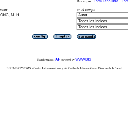
Formulario libre
For
Buscar por :
uscar
en el campo
iAH
WWWISIS
Search engine:
powered by
BIREME/OPS/OMS - Centro Latinoamericano y del Caribe de Información en Ciencias de la Salud