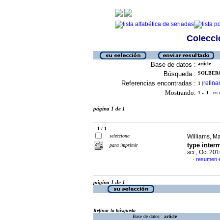
Colecció
Base de datos :
article
Búsqueda :
SOLBERG,
Referencias encontradas :
refina
1
[
Mostrando:
1 .. 1
en el
página 1 de 1
1 / 1
selecciona
Williams, Ma
type inter
para imprimir
sci.
, Oct 20
resumen e
·
página 1 de 1
Refinar la búsqueda
Base de datos :
article