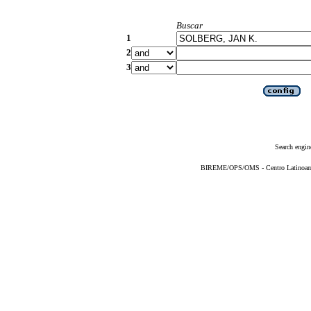
Buscar
1
2
3
Search engin
BIREME/OPS/OMS - Centro Latinoameri