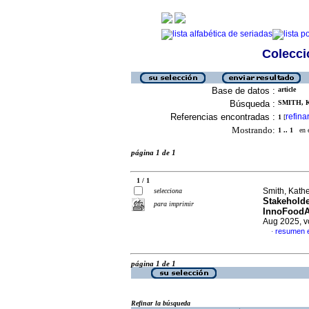
Colecció
Base de datos :
article
Búsqueda :
SMITH, K
Referencias encontradas :
refina
1
[
Mostrando:
1 .. 1
en el
página 1 de 1
1 / 1
Smith, Kath
selecciona
Stakeholde
para imprimir
InnoFoodAf
Aug 2025, v
resumen e
·
página 1 de 1
Refinar la búsqueda