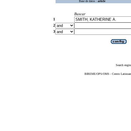
Base de datos :
article
Buscar
1
2
3
Search engin
BIREME/OPS/OMS - Centro Latinoameri