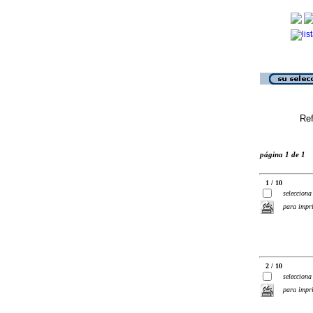
Ref
página 1 de 1
1 / 10
selecciona
para impr
2 / 10
selecciona
para impr