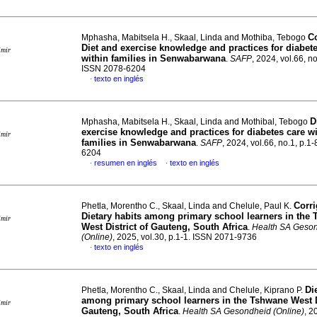
C
Mphasha, Mabitsela H., Skaal, Linda and Mothiba, Tebogo
Diet and exercise knowledge and practices for diabet
imir
within families in Senwabarwana
.
SAFP
, 2024, vol.66, no
ISSN 2078-6204
texto en inglés
·
D
Mphasha, Mabitsela H., Skaal, Linda and Mothibal, Tebogo
exercise knowledge and practices for diabetes care wi
imir
families in Senwabarwana
.
SAFP
, 2024, vol.66, no.1, p.1
6204
resumen en inglés
texto en inglés
·
·
Corr
Phetla, Morentho C., Skaal, Linda and Chelule, Paul K.
Dietary habits among primary school learners in the
imir
West District of Gauteng, South Africa
.
Health SA Geso
(Online)
, 2025, vol.30, p.1-1. ISSN 2071-9736
texto en inglés
·
Di
Phetla, Morentho C., Skaal, Linda and Chelule, Kiprano P.
among primary school learners in the Tshwane West Di
imir
Gauteng, South Africa
.
Health SA Gesondheid (Online)
, 2