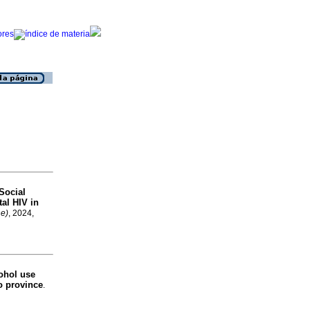
Social
tal HIV in
ne)
, 2024,
ohol use
o province
.