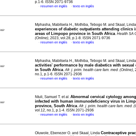
p.1-6. ISSN 2071-9736
resumen en inglés
texto en inglés
·
·
Mphasha, Mabitsela H., Mothiba, Tebogo M. and Skaal, Lind
experiences of diabetic outpatients attending clinics i
imir
areas of Limpopo province in South Africa
.
Health SA 
(Online)
, 2023, vol.28, p.1-8. ISSN 2071-9736
resumen en inglés
texto en inglés
·
·
Mphasha, Mabitsela H., Mothiba, Tebogo M. and Skaal, Lind
activities' performance by male diabetics with sexual
imir
in South Africa
.
Afr. j. prim. health care fam. med. (Online)
,
no.1, p.1-6. ISSN 2071-2936
resumen en inglés
texto en inglés
·
·
Abnormal cervical cytology amon
Ntuli, Samuel T. et al.
infected with human immunodeficiency virus in Lim
imir
province, South Africa
.
Afr. j. prim. health care fam. med. 
vol.12, no.1, p.1-4. ISSN 2071-2936
resumen en inglés
texto en inglés
·
·
Contraceptive prac
Oluwole, Ebenezer O. and Skaal, Linda