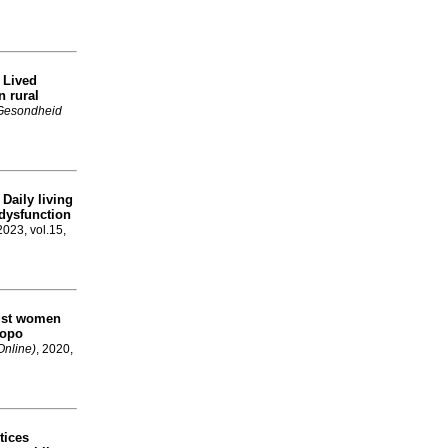
Lived
a
n rural
Gesondheid
Daily living
a
 dysfunction
 2023, vol.15,
gst women
popo
(Online)
, 2020,
tices