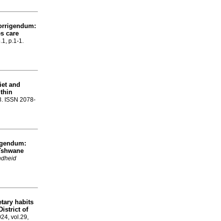
orrigendum:
es care
.1, p.1-1.
iet and
thin
-8. ISSN 2078-
igendum:
 Tshwane
ndheid
etary habits
strict of
024, vol.29,