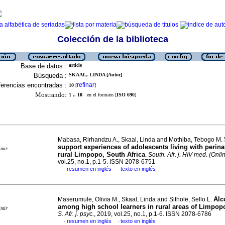
Colección de la biblioteca
Base de datos :
article
Búsqueda :
SKAAL, LINDA [Autor]
erencias encontradas :
refinar
10
[
]
Mostrando:
1 .. 10
en el formato [
ISO 690
]
Mabasa, Rirhandzu A., Skaal, Linda and Mothiba, Tebogo M.
support experiences of adolescents living with perina
imir
rural Limpopo, South Africa
.
South. Afr. j. HIV med. (Onli
vol.25, no.1, p.1-5. ISSN 2078-6751
resumen en inglés
texto en inglés
·
·
Alc
Maserumule, Olivia M., Skaal, Linda and Sithole, Sello L.
among high school learners in rural areas of Limpop
imir
S. Afr. j. psyc.
, 2019, vol.25, no.1, p.1-6. ISSN 2078-6786
resumen en inglés
texto en inglés
·
·