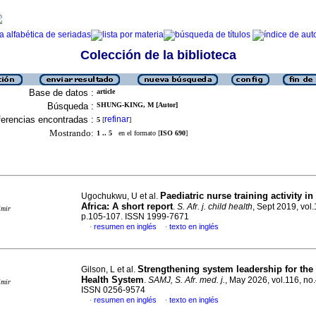
Colección de la biblioteca
Base de datos :
article
Búsqueda :
SHUNG-KING, M [Autor]
erencias encontradas :
refinar
5
[
]
Mostrando:
1 .. 5
en el formato [
ISO 690
]
Paediatric nurse training activity i
Ugochukwu, U et al.
Africa: A short report
.
S. Afr. j. child health
, Sept 2019, vol.
imir
p.105-107. ISSN 1999-7671
resumen en inglés
texto en inglés
·
·
Strengthening system leadership for the 
Gilson, L et al.
Health System
.
SAMJ, S. Afr. med. j.
, May 2026, vol.116, no.
imir
ISSN 0256-9574
resumen en inglés
texto en inglés
·
·