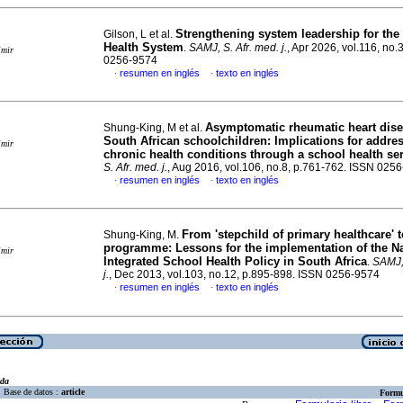
Strengthening system leadership for the 
Gilson, L et al.
Health System
.
SAMJ, S. Afr. med. j.
, Apr 2026, vol.116, no.
imir
0256-9574
resumen en inglés
texto en inglés
·
·
Asymptomatic rheumatic heart dise
Shung-King, M et al.
South African schoolchildren: Implications for addre
imir
chronic health conditions through a school health se
S. Afr. med. j.
, Aug 2016, vol.106, no.8, p.761-762. ISSN 025
resumen en inglés
texto en inglés
·
·
From 'stepchild of primary healthcare' t
Shung-King, M.
programme: Lessons for the implementation of the Na
imir
Integrated School Health Policy in South Africa
.
SAMJ, 
j.
, Dec 2013, vol.103, no.12, p.895-898. ISSN 0256-9574
resumen en inglés
texto en inglés
·
·
eda
Base de datos :
article
Formu