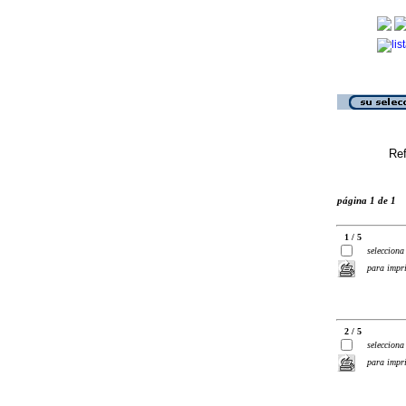
Ref
página 1 de 1
1 / 5
selecciona
para impr
2 / 5
selecciona
para impr