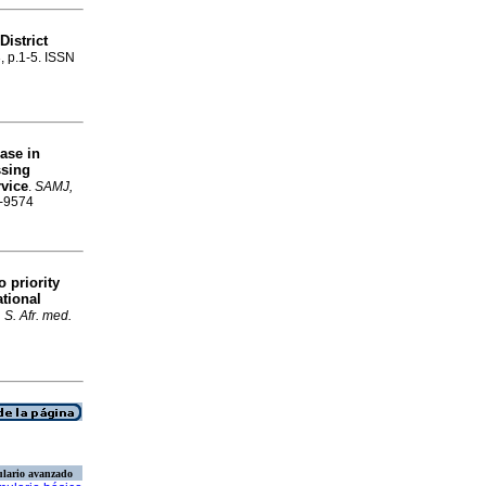
District
3, p.1-5. ISSN
ase in
ssing
rvice
.
SAMJ,
6-9574
o priority
tional
S. Afr. med.
lario avanzado