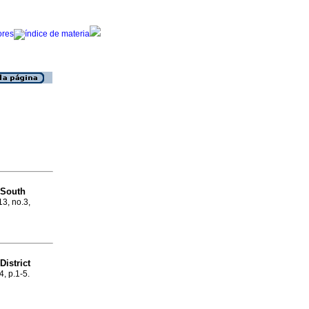
n South
13, no.3,
District
4, p.1-5.