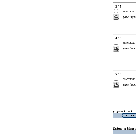
3 / 5
selecciona
para impr
4 / 5
selecciona
para impr
5 / 5
selecciona
para impr
página 1 de 1
Refinar la búsqu