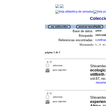
Colecció
Base de datos :
article
Búsqueda :
SHIVAMB
Referencias encontradas :
refina
3
[
Mostrando:
1 .. 3
en el
página 1 de 1
1 / 3
selecciona
Shivambo,
ecologic
para imprimir
stillbirt
vol.67, no
resume
·
2 / 3
selecciona
Shivambo,
experienc
para imprimir
Africa