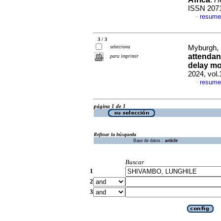
.
H
ISSN 207
resume
·
3 / 3
selecciona
Myburgh, N
attendan
para imprimir
delay mo
2024, vol.
resume
·
página 1 de 1
Refinar la búsqueda
Base de datos :
article
Buscar
1
2
3