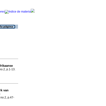
frikaanse
no.2, p.1-13.
rk van
e
 no.2, p.47-