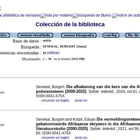
Colección de la biblioteca
Base de datos :
article
Búsqueda :
SENEKAL, BURGERT [Autor]
erencias encontradas :
refinar
10
[
]
Mostrando:
1 .. 10
en el formato [
ISO 690
]
Die afbakening van die kern van die A
Senekal, Burgert.
poësiesisteem (2000-2022)
.
Tydskr. letterkd.
, 2024, vol.61, 
imir
ISSN 0041-476X
resumen en inglés
texto en
·
·
Die vermeldingsnetwe
Senekal, Burgert and Kotzé, Eduan
gekanoniseerde Afrikaanse skrywers in die Afrikaans
imir
literatuurstudie (2000-2020)
.
Tydskr. letterkd.
, 2021, vol.58,
60. ISSN 0041-476X
resumen en inglés
texto en
·
·