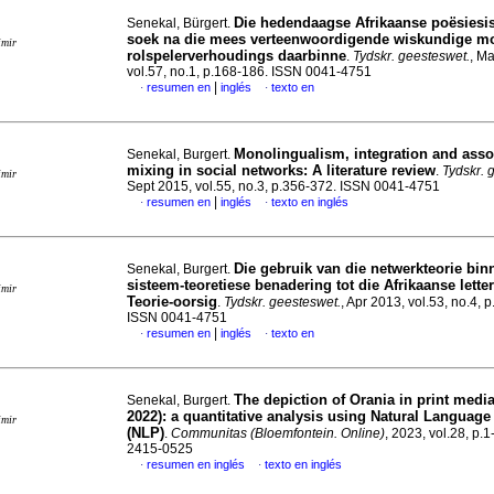
Die hedendaagse Afrikaanse poësiesi
Senekal, Bürgert.
soek na die mees verteenwoordigende wiskundige mo
imir
rolspelerverhoudings daarbinne
.
Tydskr. geesteswet.
, M
vol.57, no.1, p.168-186. ISSN 0041-4751
|
resumen en
inglés
texto en
·
·
Monolingualism, integration and assor
Senekal, Burgert.
mixing in social networks: A literature review
.
Tydskr. 
imir
Sept 2015, vol.55, no.3, p.356-372. ISSN 0041-4751
|
resumen en
inglés
texto en inglés
·
·
Die gebruik van die netwerkteorie bin
Senekal, Burgert.
sisteem-teoretiese benadering tot die Afrikaanse lette
imir
Teorie-oorsig
.
Tydskr. geesteswet.
, Apr 2013, vol.53, no.4, 
ISSN 0041-4751
|
resumen en
inglés
texto en
·
·
The depiction of Orania in print media
Senekal, Burgert.
2022): a quantitative analysis using Natural Languag
imir
(NLP)
.
Communitas (Bloemfontein. Online)
, 2023, vol.28, p.
2415-0525
resumen en inglés
texto en inglés
·
·