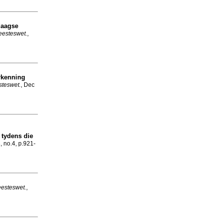
daagse
eesteswet.
,
rkenning
steswet.
, Dec
 tydens die
, no.4, p.921-
eesteswet.
,