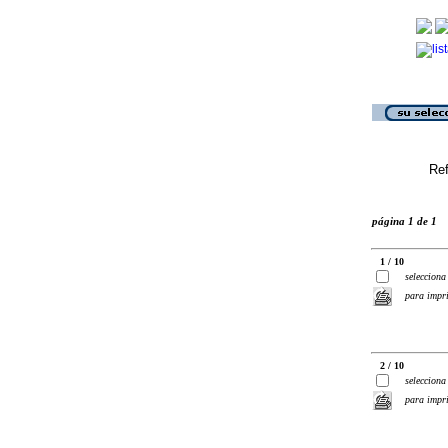
Ref
página 1 de 1
1 / 10
selecciona
para impr
2 / 10
selecciona
para impr