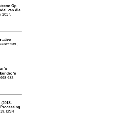
steem: Op
del van die
ar 2017,
tative
geesteswet.
,
ne 'n
rkunde: 'n
p.668-682.
 (2013-
e Processing
1-19. ISSN