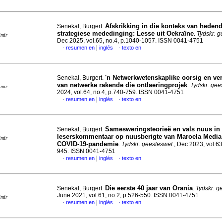
Afskrikking in die konteks van heden
Senekal, Burgert.
strategiese mededinging: Lesse uit Oekraïne
.
Tydskr. g
imir
Dec 2025, vol.65, no.4, p.1040-1057. ISSN 0041-4751
|
resumen en
inglés
texto en
·
·
'n Netwerkwetenskaplike oorsig en ve
Senekal, Burgert.
van netwerke rakende die ontlaeringprojek
.
Tydskr. gee
imir
2024, vol.64, no.4, p.740-759. ISSN 0041-4751
|
resumen en
inglés
texto en
·
·
Samesweringsteorieë en vals nuus in
Senekal, Burgert.
leserskommentaar op nuusberigte van Maroela Media
imir
COVID-19-pandemie
.
Tydskr. geesteswet.
, Dec 2023, vol.63
945. ISSN 0041-4751
|
resumen en
inglés
texto en
·
·
Die eerste 40 jaar van Orania
Senekal, Burgert.
.
Tydskr. g
June 2021, vol.61, no.2, p.526-550. ISSN 0041-4751
imir
|
resumen en
inglés
texto en
·
·