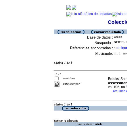
Colecció
Base de datos :
article
Búsqueda :
SCOTT, D
Referencias encontradas :
refina
1
[
Mostrando:
1 .. 1
en el
página 1 de 1
1 / 1
selecciona
Brooks, Shir
assessmen
para imprimir
vol.106, no
resumen e
·
página 1 de 1
Refinar la búsqueda
Base de datos :
article