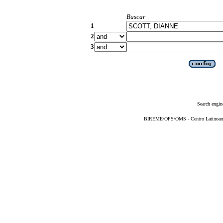
Buscar
1
2
3
Search engin
BIREME/OPS/OMS - Centro Latinoameri