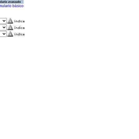
lario avanzado
mulario básico