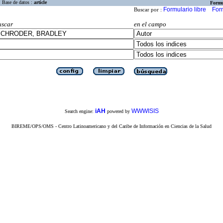
Base de datos :
article
Formu
Formulario libre
For
Buscar por :
uscar
en el campo
iAH
WWWISIS
Search engine:
powered by
BIREME/OPS/OMS - Centro Latinoamericano y del Caribe de Información en Ciencias de la Salud