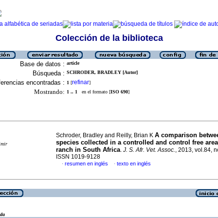
Colección de la biblioteca
Base de datos :
article
Búsqueda :
SCHRODER, BRADLEY [Autor]
erencias encontradas :
refinar
1
[
]
Mostrando:
1 .. 1
en el formato [
ISO 690
]
A comparison betwee
Schroder, Bradley and Reilly, Brian K
species collected in a controlled and control free ar
imir
ranch in South Africa
.
J. S. Afr. Vet. Assoc.
, 2013, vol.84, n
ISSN 1019-9128
resumen en inglés
texto en inglés
·
·
eda