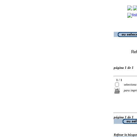
Ref
página 1 de 1
1 / 1
selecciona
para impr
página 1 de 1
Refinar la búsqu