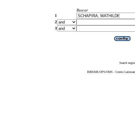
Buscar
1
2
3
Search engin
BIREME/OPS/OMS - Centro Latinoameri