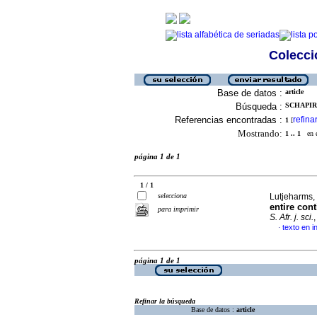
Colecció
Base de datos :
article
Búsqueda :
SCHAPIR
Referencias encontradas :
refina
1
[
Mostrando:
1 .. 1
en el
página 1 de 1
1 / 1
selecciona
Lutjeharms, 
entire con
para imprimir
S. Afr. j. sci.
texto en i
·
página 1 de 1
Refinar la búsqueda
Base de datos :
article