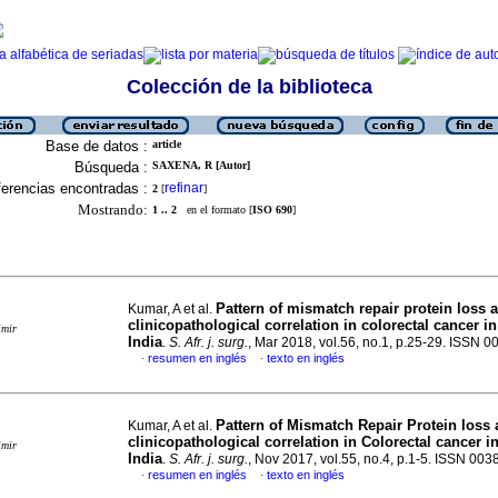
Colección de la biblioteca
Base de datos :
article
Búsqueda :
SAXENA, R [Autor]
erencias encontradas :
refinar
2
[
]
Mostrando:
1 .. 2
en el formato [
ISO 690
]
Pattern of mismatch repair protein loss a
Kumar, A et al.
clinicopathological correlation in colorectal cancer i
imir
India
.
S. Afr. j. surg.
, Mar 2018, vol.56, no.1, p.25-29. ISSN 
resumen en inglés
texto en inglés
·
·
Pattern of Mismatch Repair Protein loss 
Kumar, A et al.
clinicopathological correlation in Colorectal cancer i
imir
India
.
S. Afr. j. surg.
, Nov 2017, vol.55, no.4, p.1-5. ISSN 00
resumen en inglés
texto en inglés
·
·