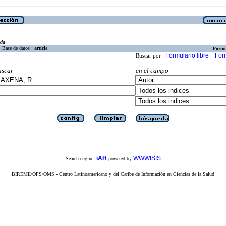
eda
Base de datos :
article
Formu
Formulario libre
For
Buscar por :
uscar
en el campo
iAH
WWWISIS
Search engine:
powered by
BIREME/OPS/OMS - Centro Latinoamericano y del Caribe de Información en Ciencias de la Salud