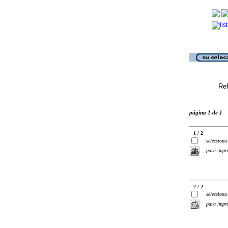
Ref
página 1 de 1
1 / 2
selecciona
para impr
2 / 2
selecciona
para impr