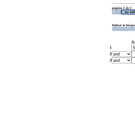
página 1 de 1
Refinar la búsqu
B
1
2
3