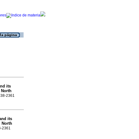
nd its
n North
0038-2361
and its
n North
38-2361