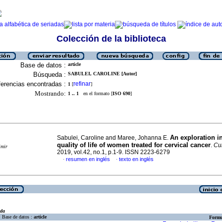
Colección de la biblioteca
Base de datos :
article
Búsqueda :
SABULEI, CAROLINE [Autor]
erencias encontradas :
refinar
1
[
]
Mostrando:
1 .. 1
en el formato [
ISO 690
]
An exploration in
Sabulei, Caroline and Maree, Johanna E.
quality of life of women treated for cervical cancer
.
Cur
imir
2019, vol.42, no.1, p.1-9. ISSN 2223-6279
resumen en inglés
texto en inglés
·
·
eda
Base de datos :
article
Formu