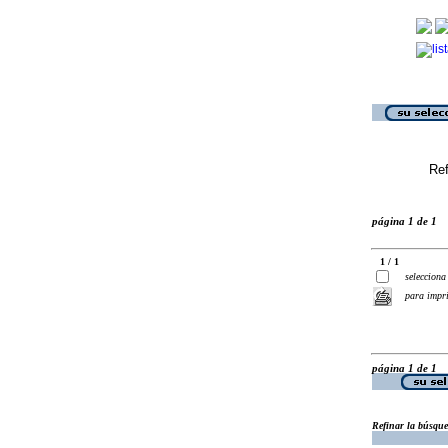
Ref
página 1 de 1
1 / 1
selecciona
para impr
página 1 de 1
Refinar la búsqu