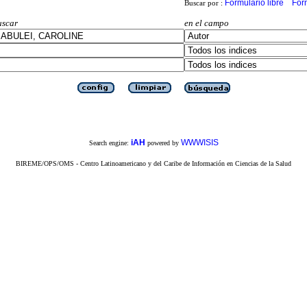
Formulario libre
For
Buscar por :
uscar
en el campo
iAH
WWWISIS
Search engine:
powered by
BIREME/OPS/OMS - Centro Latinoamericano y del Caribe de Información en Ciencias de la Salud