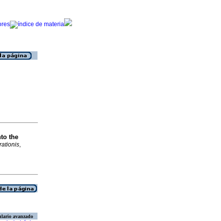
to the
ationis
,
lario avanzado