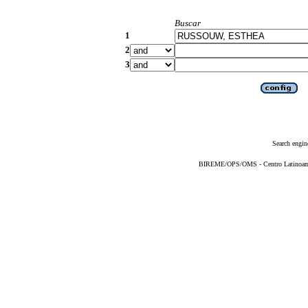
Buscar
1
2
3
Search engin
BIREME/OPS/OMS - Centro Latinoameri