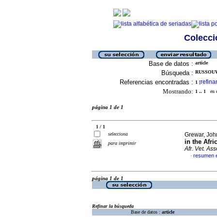
Colecció
Base de datos :
article
Búsqueda :
RUSSOUW
Referencias encontradas :
refina
1
[
Mostrando:
1 .. 1
en el
página 1 de 1
1 / 1
selecciona
Grewar, John
in the Afr
para imprimir
Afr. Vet. Ass
resumen e
·
página 1 de 1
Refinar la búsqueda
Base de datos :
article