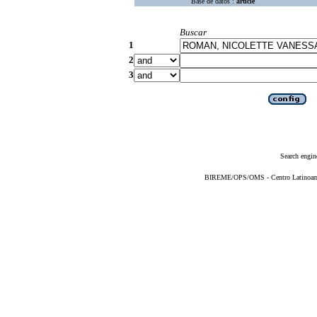
Base de datos :
article
Buscar
1
2
3
Search engin
BIREME/OPS/OMS - Centro Latinoameri