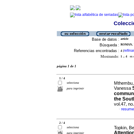
Colecció
Base de datos :
article
Búsqueda :
ROMAN, 
Referencias encontradas :
refina
4
[
Mostrando:
1 .. 4
en el
página 1 de 1
1 / 4
Mthembu, 
selecciona
Vanessa
para imprimir
communit
the Sout
vol.47, n
resume
·
2 / 4
Topkin, B
selecciona
Attentio
para imprimir