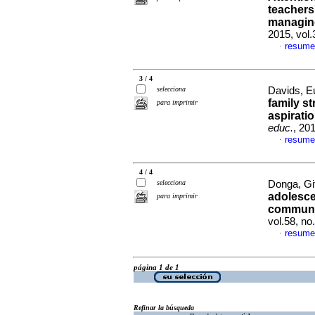
teachers
managin
2015, vol.
resume
·
3 / 4
selecciona
Davids, E
family s
para imprimir
aspirati
educ.
, 20
resume
·
4 / 4
selecciona
Donga, Gif
adolesce
para imprimir
communi
vol.58, n
resume
·
página 1 de 1
Refinar la búsqueda