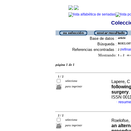
Colecció
Base de datos :
article
Búsqueda :
ROELOFSE
Referencias encontradas :
refina
2
[
Mostrando:
1 .. 2
en el
página 1 de 1
1 / 2
selecciona
Lapere, C 
followin
para imprimir
surgery
.
ISSN 001
resume
·
2 / 2
selecciona
Roelofse,
an altern
para imprimir
procedur