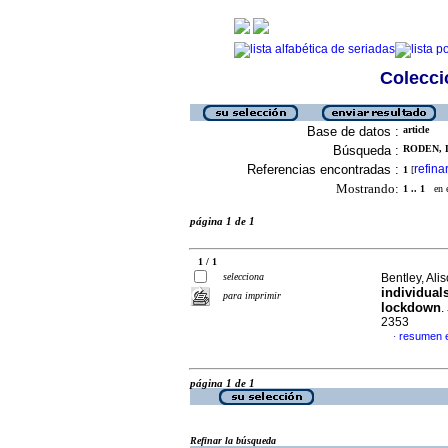
Colecció
Base de datos :
article
Búsqueda :
RODEN, L
Referencias encontradas :
refina
1
[
Mostrando:
1 .. 1
en el
página 1 de 1
1 / 1
selecciona
Bentley, Alis
individual
para imprimir
lockdown
.
2353
resumen e
·
página 1 de 1
Refinar la búsqueda