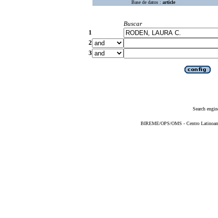
Base de datos :
article
Buscar
1
2
3
Search engin
BIREME/OPS/OMS - Centro Latinoameri