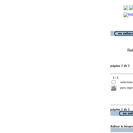
Ref
página 1 de 1
1 / 1
selecciona
para impr
página 1 de 1
Refinar la búsqu