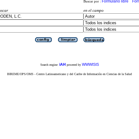
Formulario libre
For
Buscar por :
uscar
en el campo
iAH
WWWISIS
Search engine:
powered by
BIREME/OPS/OMS - Centro Latinoamericano y del Caribe de Información en Ciencias de la Salud