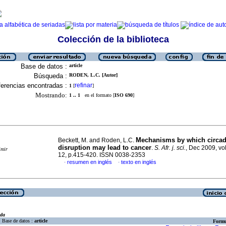
Colección de la biblioteca
Base de datos :
article
Búsqueda :
RODEN, L.C. [Autor]
erencias encontradas :
refinar
1
[
]
Mostrando:
1 .. 1
en el formato [
ISO 690
]
Mechanisms by which circad
Beckett, M. and Roden, L.C.
disruption may lead to cancer
.
S. Afr. j. sci.
, Dec 2009, vo
imir
12, p.415-420. ISSN 0038-2353
resumen en inglés
texto en inglés
·
·
eda
Base de datos :
article
Formu