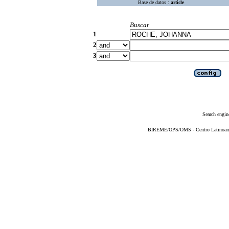
Base de datos :
article
Buscar
1
2
3
Search engin
BIREME/OPS/OMS - Centro Latinoameri