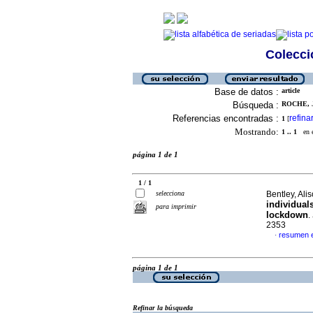
Colecció
Base de datos :
article
Búsqueda :
ROCHE, 
Referencias encontradas :
refina
1
[
Mostrando:
1 .. 1
en el
página 1 de 1
1 / 1
selecciona
Bentley, Alis
individual
para imprimir
lockdown
.
2353
resumen e
·
página 1 de 1
Refinar la búsqueda