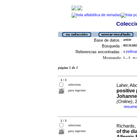
Colecció
Base de datos :
article
Búsqueda :
RICHARDS
Referencias encontradas :
refina
3
[
Mostrando:
1 .. 3
en el
página 1 de 1
1 / 3
selecciona
Laher, Abd
positive
para imprimir
Johannes
(Online)
, 
resume
·
2 / 3
selecciona
Richards, 
of the d
para imprimir
Allergic