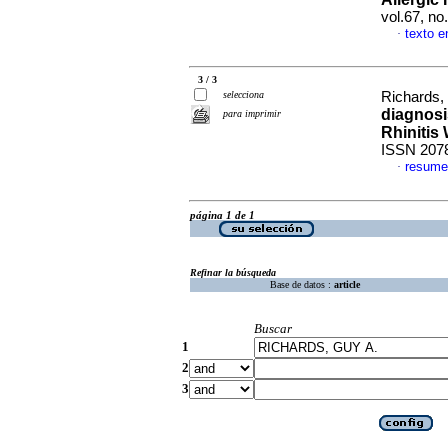
vol.67, no
texto e
·
3 / 3
selecciona
Richards, 
diagnosi
para imprimir
Rhinitis
ISSN 207
resume
·
página 1 de 1
Refinar la búsqueda
Base de datos :
article
Buscar
1
2
3