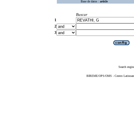
Base de datos :
article
Buscar
1
2
3
Search engin
BIREME/OPS/OMS - Centro Latinoameri