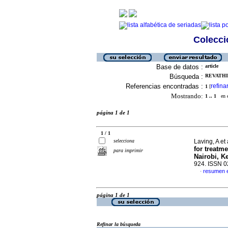
Colecció
Base de datos :
article
Búsqueda :
REVATHI,
Referencias encontradas :
refina
1
[
Mostrando:
1 .. 1
en el
página 1 de 1
1 / 1
selecciona
Laving, A et 
for treatm
para imprimir
Nairobi, K
924. ISSN 
resumen e
·
página 1 de 1
Refinar la búsqueda