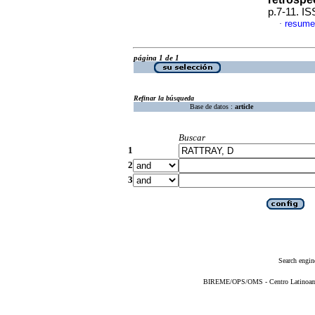
p.7-11. I
resume
·
página 1 de 1
Refinar la búsqueda
Base de datos :
article
Buscar
1
2
3
Search engin
BIREME/OPS/OMS - Centro Latinoameri