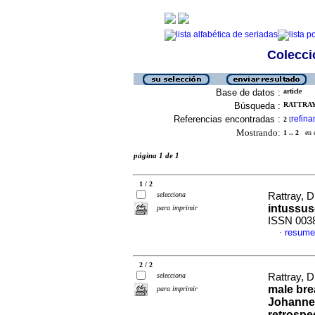
Colecció
Base de datos :
article
Búsqueda :
RATTRAY,
Referencias encontradas :
refina
2
[
Mostrando:
1 .. 2
en el
página 1 de 1
1 / 2
selecciona
Rattray, 
intussus
para imprimir
ISSN 003
resume
·
2 / 2
selecciona
Rattray, 
male bre
para imprimir
Johannes
retrospe