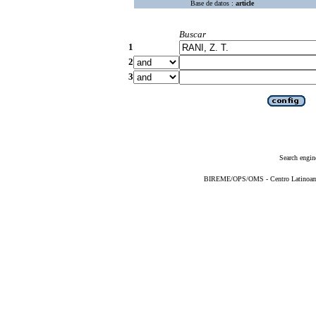
Base de datos :
article
Buscar
1
2
3
Search engin
BIREME/OPS/OMS - Centro Latinoameri