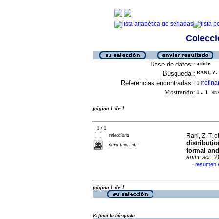
Colecció
Base de datos :
article
Búsqueda :
RANI, Z. 
Referencias encontradas :
refina
1
[
Mostrando:
1 .. 1
en el
página 1 de 1
1 / 1
selecciona
Rani, Z. T. et
distributi
para imprimir
formal and
anim. sci.
, 
resumen e
·
página 1 de 1
Refinar la búsqueda