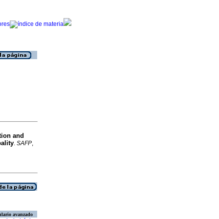
tion and
ality
.
SAFP
,
lario avanzado