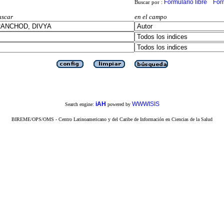
Formulario libre
For
Buscar por :
uscar
en el campo
iAH
WWWISIS
Search engine:
powered by
BIREME/OPS/OMS - Centro Latinoamericano y del Caribe de Información en Ciencias de la Salud