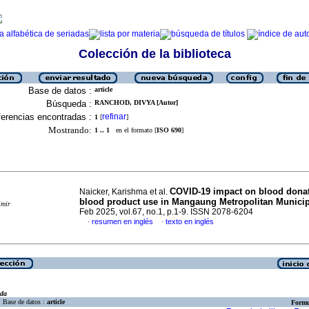
Colección de la biblioteca
Base de datos :
article
Búsqueda :
RANCHOD, DIVYA [Autor]
erencias encontradas :
refinar
1
[
]
Mostrando:
1 .. 1
en el formato [
ISO 690
]
COVID-19 impact on blood dona
Naicker, Karishma et al.
blood product use in Mangaung Metropolitan Municip
imir
Feb 2025, vol.67, no.1, p.1-9. ISSN 2078-6204
resumen en inglés
texto en inglés
·
·
eda
Base de datos :
article
Formu