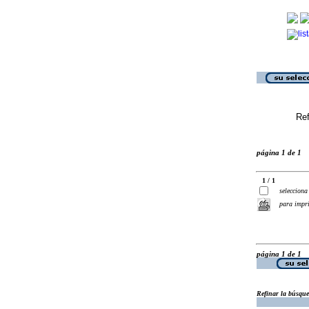
Ref
página 1 de 1
1 / 1
selecciona
para impr
página 1 de 1
Refinar la búsqu