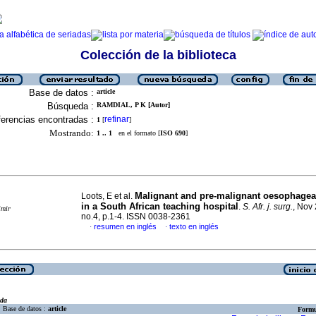
Colección de la biblioteca
Base de datos :
article
Búsqueda :
RAMDIAL, P K [Autor]
erencias encontradas :
refinar
1
[
]
Mostrando:
1 .. 1
en el formato [
ISO 690
]
Malignant and pre-malignant oesophagea
Loots, E et al.
in a South African teaching hospital
.
S. Afr. j. surg.
, Nov 
imir
no.4, p.1-4. ISSN 0038-2361
resumen en inglés
texto en inglés
·
·
eda
Base de datos :
article
Formu