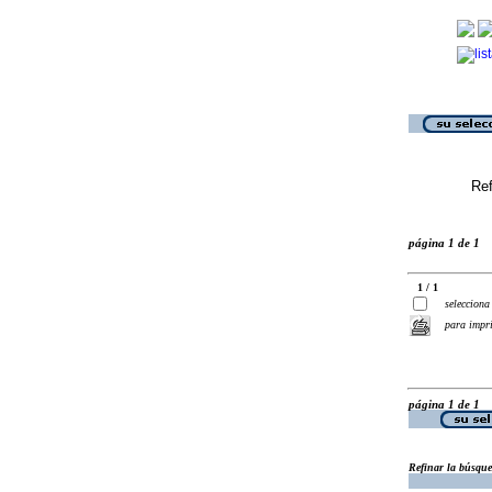
Ref
página 1 de 1
1 / 1
selecciona
para impr
página 1 de 1
Refinar la búsqu