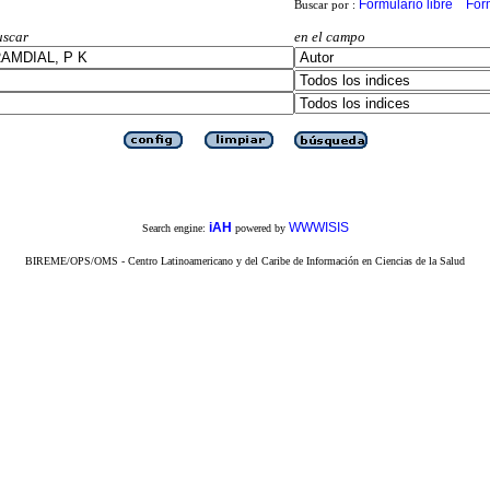
Formulario libre
For
Buscar por :
uscar
en el campo
iAH
WWWISIS
Search engine:
powered by
BIREME/OPS/OMS - Centro Latinoamericano y del Caribe de Información en Ciencias de la Salud