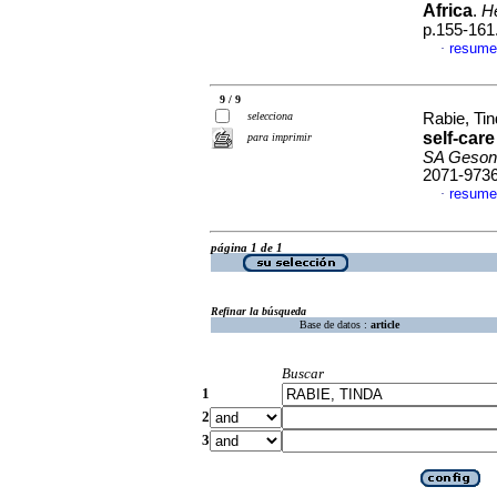
Africa
.
H
p.155-161
resume
·
9 / 9
selecciona
Rabie, Ti
self-car
para imprimir
SA Gesond
2071-973
resume
·
página 1 de 1
Refinar la búsqueda
Base de datos :
article
Buscar
1
2
3