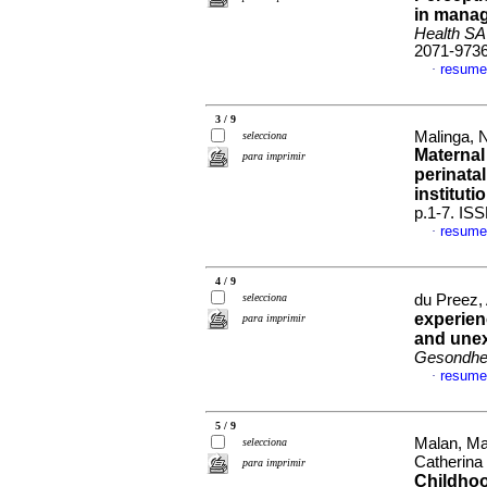
in manag
Health SA
2071-973
resume
·
3 / 9
Malinga, N
selecciona
Maternal
para imprimir
perinata
instituti
p.1-7. IS
resume
·
4 / 9
selecciona
du Preez, 
experien
para imprimir
and unex
Gesondhei
resume
·
5 / 9
Malan, Mar
selecciona
Catherina
para imprimir
Childhood