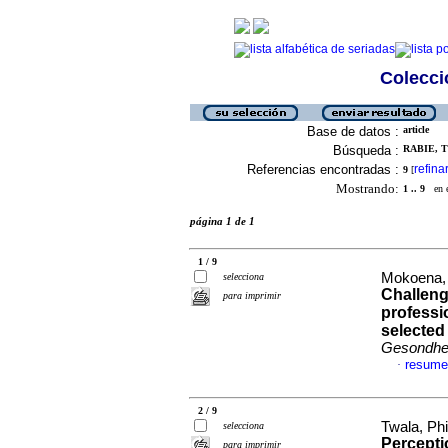
Colecció
Base de datos :
article
Búsqueda :
RABIE, T
Referencias encontradas :
refina
9
[
Mostrando:
1 .. 9
en el
página 1 de 1
1 / 9
Mokoena, 
selecciona
Challeng
para imprimir
professi
selected 
Gesondhei
resume
·
2 / 9
Twala, Phi
selecciona
Percept
para imprimir