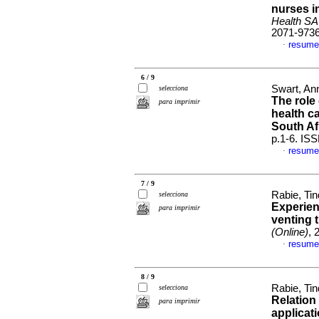
nurses i
Health SA
2071-973
resume
·
6 / 9
Swart, Ann
selecciona
The role 
para imprimir
health ca
South Af
p.1-6. IS
resume
·
7 / 9
Rabie, Ti
selecciona
Experien
para imprimir
venting 
(Online)
, 
resume
·
8 / 9
Rabie, Tin
selecciona
Relation
para imprimir
applicati