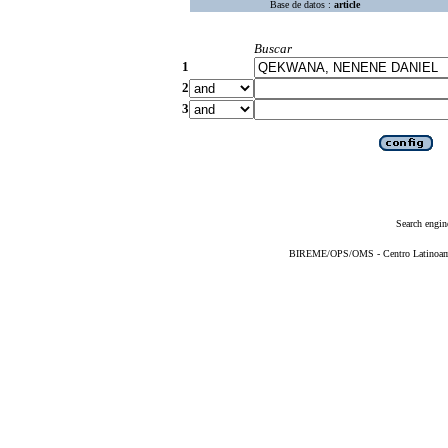
Base de datos :
article
Buscar
1
2
3
Search engin
BIREME/OPS/OMS - Centro Latinoameri