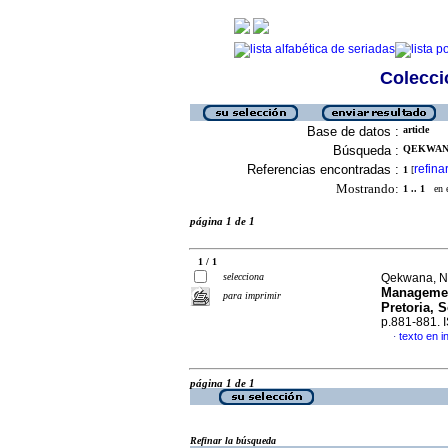
Colecció
Base de datos :
article
Búsqueda :
QEKWANA
Referencias encontradas :
refina
1
[
Mostrando:
1 .. 1
en el
página 1 de 1
1 / 1
selecciona
Qekwana, N
Management
para imprimir
Pretoria, S
p.881-881.
texto en i
·
página 1 de 1
Refinar la búsqueda