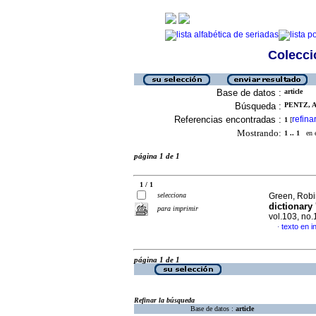
Colecció
Base de datos :
article
Búsqueda :
PENTZ, A
Referencias encontradas :
refina
1
[
Mostrando:
1 .. 1
en el
página 1 de 1
1 / 1
selecciona
Green, Robi
dictionary 
para imprimir
vol.103, no
texto en i
·
página 1 de 1
Refinar la búsqueda
Base de datos :
article