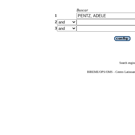
Buscar
1
2
3
Search engin
BIREME/OPS/OMS - Centro Latinoameri