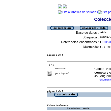
Colecció
Base de datos :
article
Búsqueda :
PENNY, C
Referencias encontradas :
refina
1
[
Mostrando:
1 .. 1
en el
página 1 de 1
1 / 1
selecciona
Gibbon, Victo
cemetery o
para imprimir
sci.
, Aug 20
resumen e
·
página 1 de 1
Refinar la búsqueda
Base de datos :
article