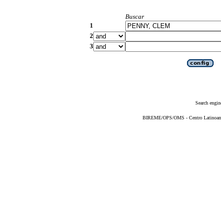
Buscar
1
2
3
Search engin
BIREME/OPS/OMS - Centro Latinoameri